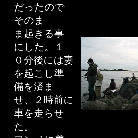
だったので
そのま
ま起きる事
にした。１
０分後には妻
を起こし準
備を済ま
せ、２時前に
車を走らせ
た。