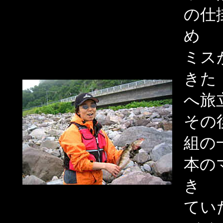
の仕
め
ミス
きた
へ旅
その
組の
本の
き
てい